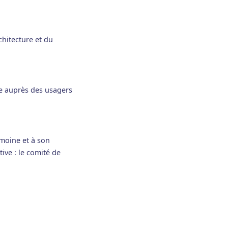
chitecture et du
ve auprès des usagers
imoine et à son
ive : le comité de