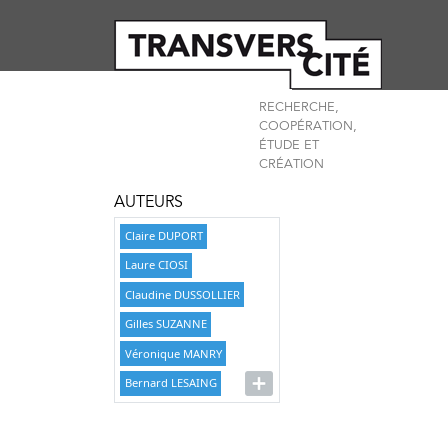
RECHERCHE,
COOPÉRATION,
ÉTUDE ET
CRÉATION
AUTEURS
Claire DUPORT
Laure CIOSI
Claudine DUSSOLLIER
Gilles SUZANNE
Véronique MANRY
Bernard LESAING