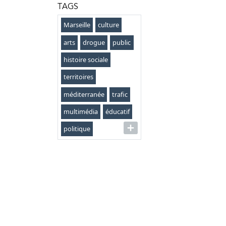
TAGS
Marseille
culture
arts
drogue
public
histoire sociale
territoires
méditerranée
trafic
multimédia
éducatif
politique