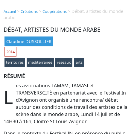
>
>
>
Débat, artistes du monde
Accueil
Créations
Coopérations
arabe
DÉBAT, ARTISTES DU MONDE ARABE
Claudine DUSSOLLIER
2014
territoires
méditerranée
réseaux
arts
RÉSUMÉ
es associations TAMAM, TAMASI et
L
TRANSVERSCITÉ en partenariat avec le Festival In
d’Avignon ont organisé une rencontre/ débat
autour des conditions de travail des artistes de la
scène dans le monde arabe, Lundi 14 juillet de
14H30 à 16h, Cloitre St Louis-Avignon
Dans le contexte du Festival IN, en présence du public