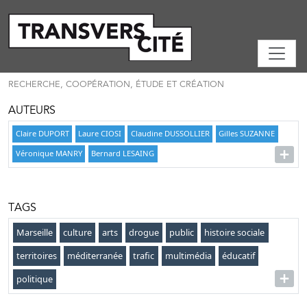
RECHERCHE, COOPÉRATION, ÉTUDE ET CRÉATION
AUTEURS
Claire DUPORT
Laure CIOSI
Claudine DUSSOLLIER
Gilles SUZANNE
Véronique MANRY
Bernard LESAING
TAGS
Marseille
culture
arts
drogue
public
histoire sociale
territoires
méditerranée
trafic
multimédia
éducatif
politique