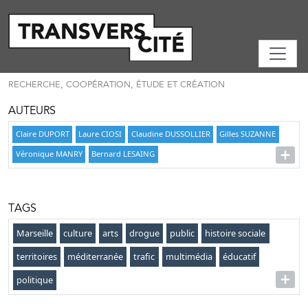
RECHERCHE, COOPÉRATION, ÉTUDE ET CRÉATION
AUTEURS
Claire DUPORT
Laure CIOSI
Claudine DUSSOLLIER
Gilles SUZANNE
Véronique MANRY
Bernard LESAING
TAGS
Marseille
culture
arts
drogue
public
histoire sociale
territoires
méditerranée
trafic
multimédia
éducatif
politique