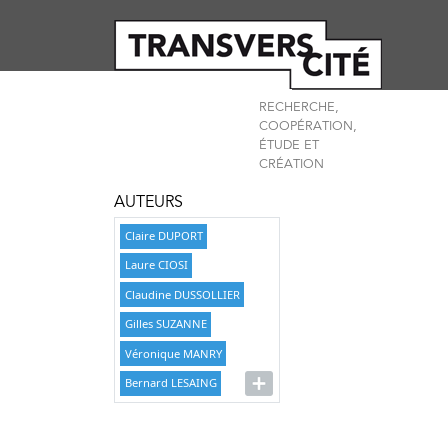
RECHERCHE,
COOPÉRATION,
ÉTUDE ET
CRÉATION
AUTEURS
Claire DUPORT
Laure CIOSI
Claudine DUSSOLLIER
Gilles SUZANNE
Véronique MANRY
Bernard LESAING