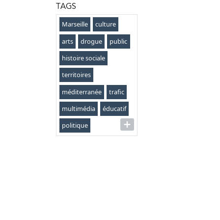
TAGS
Marseille
culture
arts
drogue
public
histoire sociale
territoires
méditerranée
trafic
multimédia
éducatif
politique