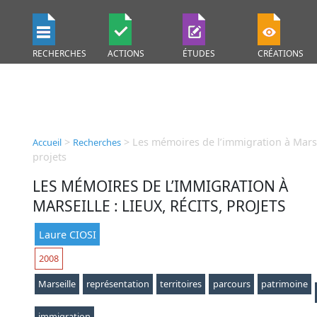
RECHERCHES
ACTIONS
ÉTUDES
CRÉATIONS
>
>
Les mémoires de l’immigration à Marseil
Accueil
Recherches
projets
LES MÉMOIRES DE L’IMMIGRATION À
MARSEILLE : LIEUX, RÉCITS, PROJETS
Laure CIOSI
2008
Marseille
représentation
territoires
parcours
patrimoine
immigration