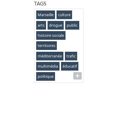
TAGS
Marseille
culture
arts
drogue
public
histoire sociale
territoires
méditerranée
trafic
multimédia
éducatif
politique