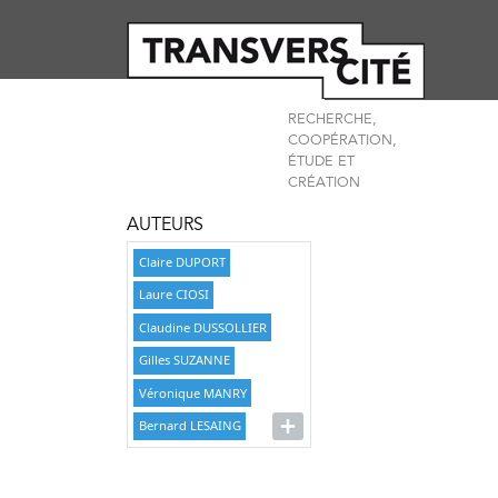
RECHERCHE,
COOPÉRATION,
ÉTUDE ET
CRÉATION
AUTEURS
Claire DUPORT
Laure CIOSI
Claudine DUSSOLLIER
Gilles SUZANNE
Véronique MANRY
Bernard LESAING