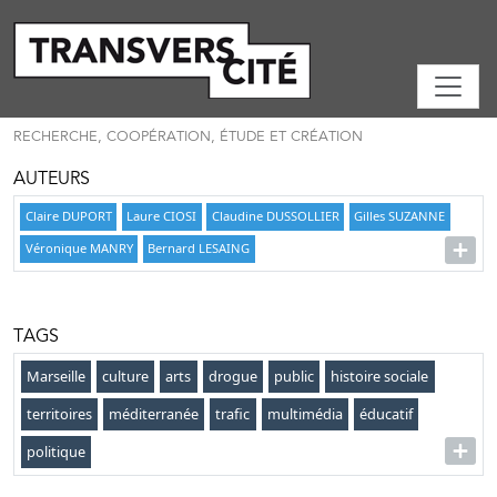
RECHERCHE, COOPÉRATION, ÉTUDE ET CRÉATION
AUTEURS
Claire DUPORT
Laure CIOSI
Claudine DUSSOLLIER
Gilles SUZANNE
Véronique MANRY
Bernard LESAING
TAGS
Marseille
culture
arts
drogue
public
histoire sociale
territoires
méditerranée
trafic
multimédia
éducatif
politique