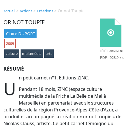
>
>
>
Or not Toupie
Accueil
Actions
Créations
OR NOT TOUPIE
Claire DUPORT
2009
TÉLÉCHARGEMENT
culture
multimédia
arts
PDF
- 928.9 kio
RÉSUMÉ
n petit carnet n°1, Editions ZINC.
U
Pendant 18 mois, ZINC (espace culture
multimédia de la Friche La Belle de Mai à
Marseille) en partenariat avec six structures
culturelles de la région Provence-Alpes-Côte-d’Azur, a
produit et accompagné la création « or not toupie » de
Nicolas Clauss, artiste. Ce petit carnet témoigne du