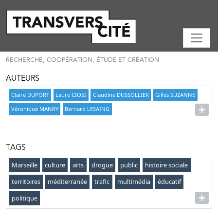
RECHERCHE, COOPÉRATION, ÉTUDE ET CRÉATION
AUTEURS
Claire DUPORT
Laure CIOSI
Claudine DUSSOLLIER
Gilles SUZANNE
Véronique MANRY
Bernard LESAING
TAGS
Marseille
culture
arts
drogue
public
histoire sociale
territoires
méditerranée
trafic
multimédia
éducatif
politique