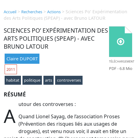
>
>
>
Sciences Po’ Expérimentation
Accueil
Recherches
Actions
des Arts Politiques (SPEAP) - avec Bruno LATOUR
SCIENCES PO’ EXPÉRIMENTATION DES
ARTS POLITIQUES (SPEAP) - AVEC
BRUNO LATOUR
Claire DUPORT
TÉLÉCHARGEMENT
PDF
- 6.8 Mio
2011
habitat
politique
arts
controverses
RÉSUMÉ
utour des controverses :
A
Quand Lionel Sayag, de l’association Proses
(Prévention des risques liés aux usages de
drogues), est venu nous voir, il avait en tête un