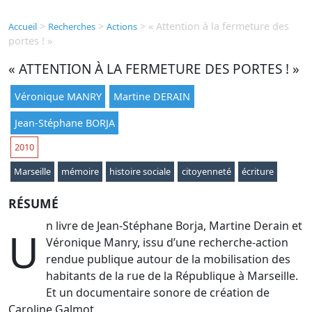
>
>
>
« Attention à la fermeture des
Accueil
Recherches
Actions
portes ! »
« ATTENTION À LA FERMETURE DES PORTES ! »
Véronique MANRY
Martine DERAIN
Jean-Stéphane BORJA
2010
Marseille
mémoire
histoire sociale
citoyenneté
écriture
RÉSUMÉ
n livre de Jean-Stéphane Borja, Martine Derain et
U
Véronique Manry, issu d’une recherche-action
rendue publique autour de la mobilisation des
habitants de la rue de la République à Marseille.
Et un documentaire sonore de création de
Caroline Galmot.