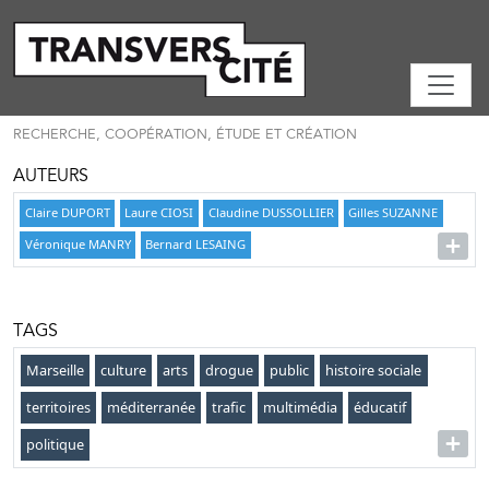
RECHERCHE, COOPÉRATION, ÉTUDE ET CRÉATION
AUTEURS
Claire DUPORT
Laure CIOSI
Claudine DUSSOLLIER
Gilles SUZANNE
Véronique MANRY
Bernard LESAING
TAGS
Marseille
culture
arts
drogue
public
histoire sociale
territoires
méditerranée
trafic
multimédia
éducatif
politique