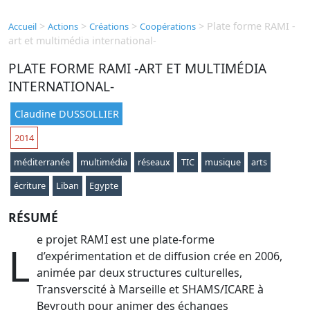
>
>
>
>
Plate forme RAMI -
Accueil
Actions
Créations
Coopérations
art et multimédia international-
PLATE FORME RAMI -ART ET MULTIMÉDIA
INTERNATIONAL-
Claudine DUSSOLLIER
2014
méditerranée
multimédia
réseaux
TIC
musique
arts
écriture
Liban
Egypte
RÉSUMÉ
e projet RAMI est une plate-forme
L
d’expérimentation et de diffusion crée en 2006,
animée par deux structures culturelles,
Transverscité à Marseille et SHAMS/ICARE à
Beyrouth pour animer des échanges