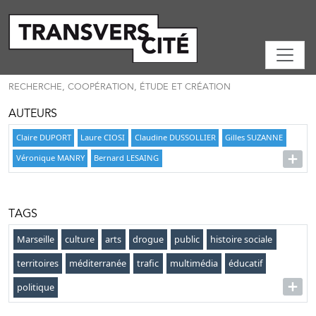
RECHERCHE, COOPÉRATION, ÉTUDE ET CRÉATION
AUTEURS
Claire DUPORT
Laure CIOSI
Claudine DUSSOLLIER
Gilles SUZANNE
Véronique MANRY
Bernard LESAING
TAGS
Marseille
culture
arts
drogue
public
histoire sociale
territoires
méditerranée
trafic
multimédia
éducatif
politique