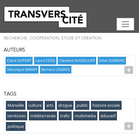
RECHERCHE, COOPÉRATION, ÉTUDE ET CRÉATION
AUTEURS
Claire DUPORT
Laure CIOSI
Claudine DUSSOLLIER
Gilles SUZANNE
Véronique MANRY
Bernard LESAING
TAGS
Marseille
culture
arts
drogue
public
histoire sociale
territoires
méditerranée
trafic
multimédia
éducatif
politique