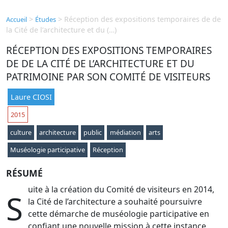
>
>
Réception des expositions temporaires de de
Accueil
Études
la Cité de l’architecture et du (…)
RÉCEPTION DES EXPOSITIONS TEMPORAIRES
DE DE LA CITÉ DE L’ARCHITECTURE ET DU
PATRIMOINE PAR SON COMITÉ DE VISITEURS
Laure CIOSI
2015
culture
architecture
public
médiation
arts
Muséologie participative
Réception
RÉSUMÉ
uite à la création du Comité de visiteurs en 2014,
S
la Cité de l’architecture a souhaité poursuivre
cette démarche de muséologie participative en
confiant une nouvelle mission à cette instance