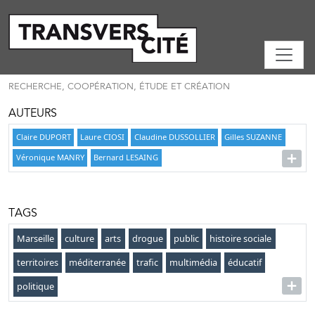
RECHERCHE, COOPÉRATION, ÉTUDE ET CRÉATION
AUTEURS
Claire DUPORT
Laure CIOSI
Claudine DUSSOLLIER
Gilles SUZANNE
Véronique MANRY
Bernard LESAING
TAGS
Marseille
culture
arts
drogue
public
histoire sociale
territoires
méditerranée
trafic
multimédia
éducatif
politique