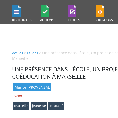
RECHERCHES
ACTIONS
ÉTUDES
CRÉATIONS
>
>
Une présence dans l’école, Un projet de c
Accueil
Études
Marseille
UNE PRÉSENCE DANS L’ÉCOLE, UN PROJE
COÉDUCATION À MARSEILLE
Marion PROVENSAL
2009
Marseille
jeunesse
éducatif