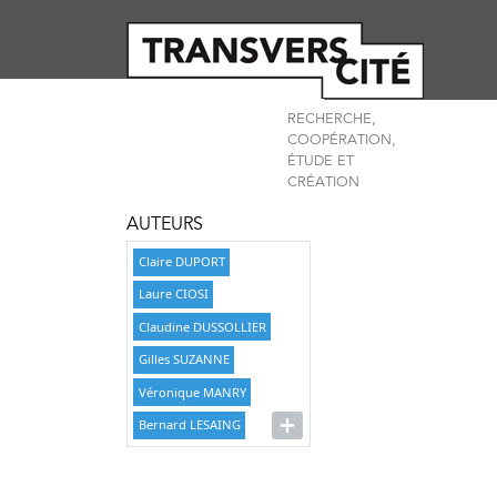
RECHERCHE,
COOPÉRATION,
ÉTUDE ET
CRÉATION
AUTEURS
Claire DUPORT
Laure CIOSI
Claudine DUSSOLLIER
Gilles SUZANNE
Véronique MANRY
Bernard LESAING