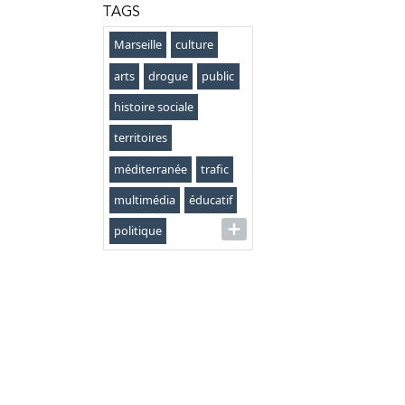
TAGS
Marseille
culture
arts
drogue
public
histoire sociale
territoires
méditerranée
trafic
multimédia
éducatif
politique