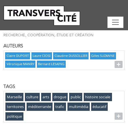
RECHERCHE, COOPÉRATION, ÉTUDE ET CRÉATION
AUTEURS
Claire DUPORT
Laure CIOSI
Claudine DUSSOLLIER
Gilles SUZANNE
Véronique MANRY
Bernard LESAING
TAGS
Marseille
culture
arts
drogue
public
histoire sociale
territoires
méditerranée
trafic
multimédia
éducatif
politique