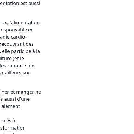
entation est aussi
ux, l’alimentation
 responsable en
adie cardio-
(recouvrant des
lle participe à la
lture (et le
t les rapports de
r ailleurs sur
isiner et manger ne
s aussi d’une
cialement
’accès à
ansformation