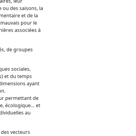
ires, leur
e ou des saisons, la
mentaire et de la
/mauvais pour le
nières associées à
tés, de groupes
ques sociales,
es) et du temps
 dimensions ayant
on.
eur permettant de
e, écologique… et
ndividuelles au
n des vecteurs