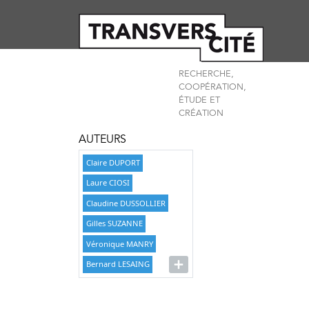
RECHERCHE,
COOPÉRATION,
ÉTUDE ET
CRÉATION
AUTEURS
Claire DUPORT
Laure CIOSI
Claudine DUSSOLLIER
Gilles SUZANNE
Véronique MANRY
Bernard LESAING