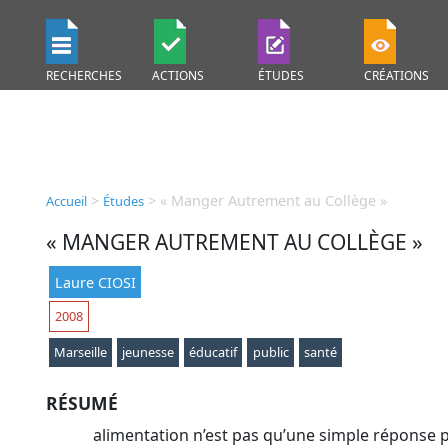
RECHERCHES
ACTIONS
ÉTUDES
CRÉATIONS
>
>
« Manger Autrement au Collège »
Accueil
Études
« MANGER AUTREMENT AU COLLÈGE »
Laure CIOSI
2008
Marseille
jeunesse
éducatif
public
santé
RÉSUMÉ
alimentation n’est pas qu’une simple réponse 