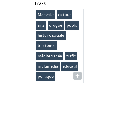
TAGS
Marseille
culture
arts
drogue
public
histoire sociale
territoires
méditerranée
trafic
multimédia
éducatif
politique