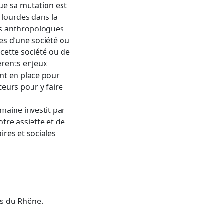
ue sa mutation est
 lourdes dans la
 les anthropologues
es d’une société ou
cette société ou de
érents enjeux
ent en place pour
teurs pour y faire
omaine investit par
tre assiette et de
ires et sociales
s du Rhöne.