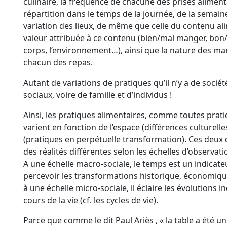
culinaire, la fréquence de chacune des prises alimenta
répartition dans le temps de la journée, de la semain
variation des lieux, de même que celle du contenu ali
valeur attribuée à ce contenu (bien/mal manger, bon
corps, l’environnement…), ainsi que la nature des ma
chacun des repas.
Autant de variations de pratiques qu’il n’y a de socié
sociaux, voire de famille et d’individus !
Ainsi, les pratiques alimentaires, comme toutes prati
varient en fonction de l’espace (différences culturell
(pratiques en perpétuelle transformation). Ces deux
des réalités différentes selon les échelles d’observati
A une échelle macro-sociale, le temps est un indicat
percevoir les transformations historique, économiqu
à une échelle micro-sociale, il éclaire les évolutions i
cours de la vie (cf. les cycles de vie).
Parce que comme le dit Paul Ariès , « la table a été u