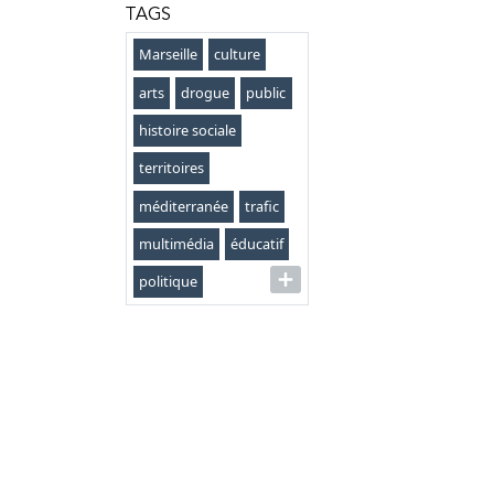
TAGS
Marseille
culture
arts
drogue
public
histoire sociale
territoires
méditerranée
trafic
multimédia
éducatif
politique