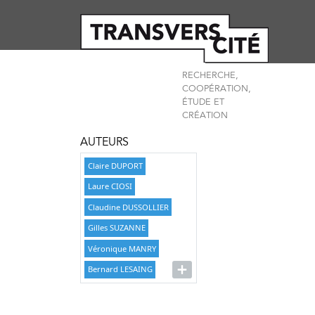
RECHERCHE,
COOPÉRATION,
ÉTUDE ET
CRÉATION
AUTEURS
Claire DUPORT
Laure CIOSI
Claudine DUSSOLLIER
Gilles SUZANNE
Véronique MANRY
Bernard LESAING