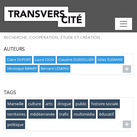
RECHERCHE, COOPÉRATION, ÉTUDE ET CRÉATION
AUTEURS
Claire DUPORT
Laure CIOSI
Claudine DUSSOLLIER
Gilles SUZANNE
Véronique MANRY
Bernard LESAING
TAGS
Marseille
culture
arts
drogue
public
histoire sociale
territoires
méditerranée
trafic
multimédia
éducatif
politique