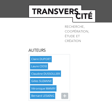
RECHERCHE,
COOPÉRATION,
ÉTUDE ET
CRÉATION
AUTEURS
Claire DUPORT
Laure CIOSI
Claudine DUSSOLLIER
Gilles SUZANNE
Véronique MANRY
Bernard LESAING