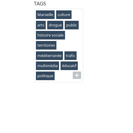
TAGS
Marseille
culture
arts
drogue
public
histoire sociale
territoires
méditerranée
trafic
multimédia
éducatif
politique