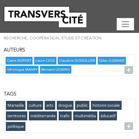
RECHERCHE, COOPÉRATION, ÉTUDE ET CRÉATION
AUTEURS
Claire DUPORT
Laure CIOSI
Claudine DUSSOLLIER
Gilles SUZANNE
Véronique MANRY
Bernard LESAING
TAGS
Marseille
culture
arts
drogue
public
histoire sociale
territoires
méditerranée
trafic
multimédia
éducatif
politique