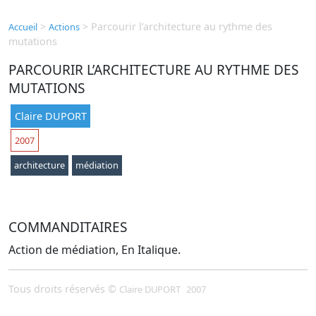
>
>
Parcourir l’architecture au rythme des
Accueil
Actions
mutations
PARCOURIR L’ARCHITECTURE AU RYTHME DES
MUTATIONS
Claire DUPORT
2007
architecture
médiation
COMMANDITAIRES
Action de médiation, En Italique.
Tous droits réservés ©
Claire DUPORT
2007