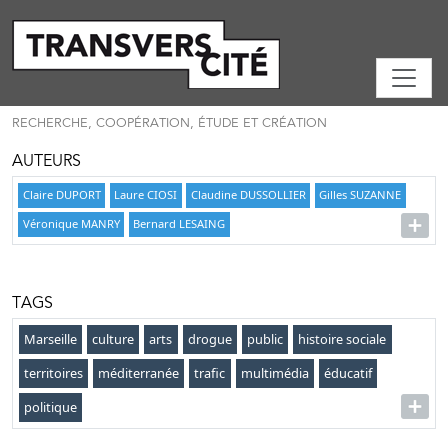
RECHERCHE, COOPÉRATION, ÉTUDE ET CRÉATION
AUTEURS
Claire DUPORT
Laure CIOSI
Claudine DUSSOLLIER
Gilles SUZANNE
Véronique MANRY
Bernard LESAING
TAGS
Marseille
culture
arts
drogue
public
histoire sociale
territoires
méditerranée
trafic
multimédia
éducatif
politique