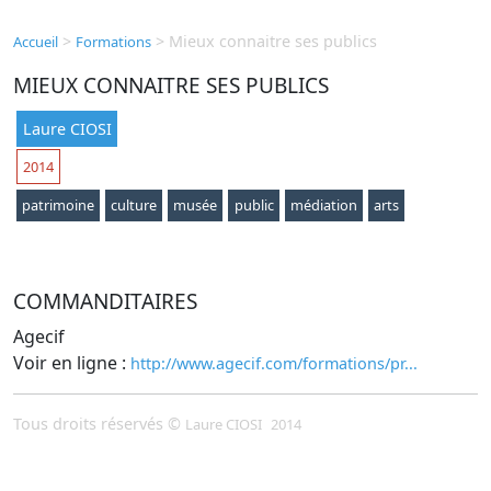
>
>
Mieux connaitre ses publics
Accueil
Formations
MIEUX CONNAITRE SES PUBLICS
Laure CIOSI
2014
patrimoine
culture
musée
public
médiation
arts
COMMANDITAIRES
Agecif
Voir en ligne :
http://www.agecif.com/formations/pr...
Tous droits réservés ©
Laure CIOSI
2014