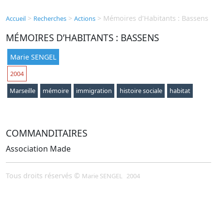
>
>
>
Mémoires d’Habitants : Bassens
Accueil
Recherches
Actions
MÉMOIRES D’HABITANTS : BASSENS
Marie SENGEL
2004
Marseille
mémoire
immigration
histoire sociale
habitat
COMMANDITAIRES
Association Made
Tous droits réservés ©
Marie SENGEL
2004