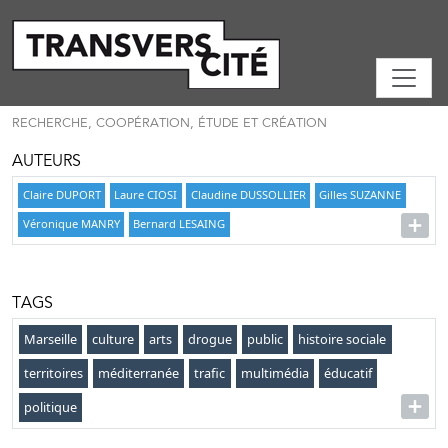
RECHERCHE, COOPÉRATION, ÉTUDE ET CRÉATION
AUTEURS
Claire DUPORT
Laure CIOSI
Claudine DUSSOLLIER
Gilles SUZANNE
Véronique MANRY
Bernard LESAING
TAGS
Marseille
culture
arts
drogue
public
histoire sociale
territoires
méditerranée
trafic
multimédia
éducatif
politique