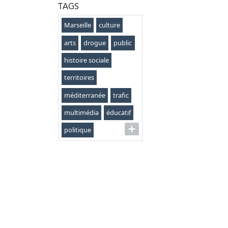
TAGS
Marseille
culture
arts
drogue
public
histoire sociale
territoires
méditerranée
trafic
multimédia
éducatif
politique