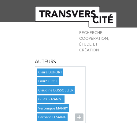
RECHERCHE,
COOPÉRATION,
ÉTUDE ET
CRÉATION
AUTEURS
Claire DUPORT
Laure CIOSI
Claudine DUSSOLLIER
Gilles SUZANNE
Véronique MANRY
Bernard LESAING