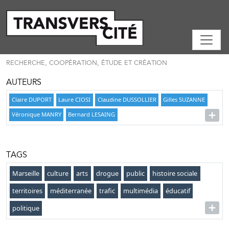
RECHERCHE, COOPÉRATION, ÉTUDE ET CRÉATION
AUTEURS
Claire DUPORT
Laure CIOSI
Claudine DUSSOLLIER
Gilles SUZANNE
Véronique MANRY
Bernard LESAING
TAGS
Marseille
culture
arts
drogue
public
histoire sociale
territoires
méditerranée
trafic
multimédia
éducatif
politique