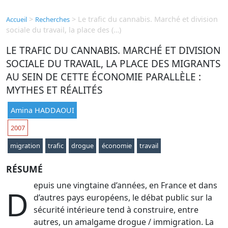
>
>
Le trafic du cannabis. Marché et division
Accueil
Recherches
sociale du travail, la place des (…)
LE TRAFIC DU CANNABIS. MARCHÉ ET DIVISION
SOCIALE DU TRAVAIL, LA PLACE DES MIGRANTS
AU SEIN DE CETTE ÉCONOMIE PARALLÈLE :
MYTHES ET RÉALITÉS
Amina HADDAOUI
2007
migration
trafic
drogue
économie
travail
RÉSUMÉ
epuis une vingtaine d’années, en France et dans
D
d’autres pays européens, le débat public sur la
sécurité intérieure tend à construire, entre
autres, un amalgame drogue / immigration. La