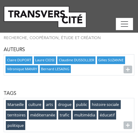
RECHERCHE, COOPÉRATION, ÉTUDE ET CRÉATION
AUTEURS
Claire DUPORT
Laure CIOSI
Claudine DUSSOLLIER
Gilles SUZANNE
Véronique MANRY
Bernard LESAING
TAGS
Marseille
culture
arts
drogue
public
histoire sociale
territoires
méditerranée
trafic
multimédia
éducatif
politique