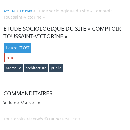
>
>
Étude sociologique du site « Comptoir
Accueil
Études
Toussaint-Victorine »
ÉTUDE SOCIOLOGIQUE DU SITE « COMPTOIR
TOUSSAINT-VICTORINE »
Laure CIOSI
2010
Marseille
architecture
public
COMMANDITAIRES
Ville de Marseille
Tous droits réservés ©
Laure CIOSI
2010