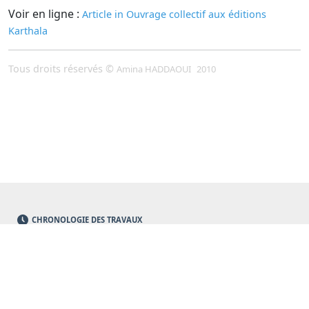
Voir en ligne :
Article in Ouvrage collectif aux éditions
Karthala
Tous droits réservés ©
Amina HADDAOUI
2010
CHRONOLOGIE DES TRAVAUX
PROGRAMMES EN COURS
QUI SOMMES-NOUS
CONTACT