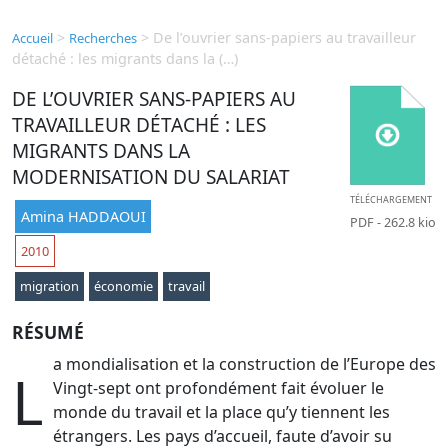
>
>
De l’ouvrier sans-papiers au travailleur
Accueil
Recherches
détaché : les migrants dans la (…)
DE L’OUVRIER SANS-PAPIERS AU
TRAVAILLEUR DÉTACHÉ : LES
MIGRANTS DANS LA
MODERNISATION DU SALARIAT
TÉLÉCHARGEMENT
Amina HADDAOUI
PDF
- 262.8 kio
2010
migration
économie
travail
RÉSUMÉ
a mondialisation et la construction de l’Europe des
L
Vingt-sept ont profondément fait évoluer le
monde du travail et la place qu’y tiennent les
étrangers. Les pays d’accueil, faute d’avoir su