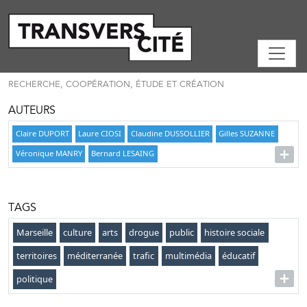
RECHERCHE, COOPÉRATION, ÉTUDE ET CRÉATION
AUTEURS
Claire DUPORT
Laure CIOSI
Claudine DUSSOLLIER
Gilles SUZANNE
Véronique MANRY
Bernard LESAING
TAGS
Marseille
culture
arts
drogue
public
histoire sociale
territoires
méditerranée
trafic
multimédia
éducatif
politique