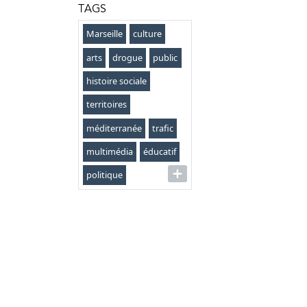
TAGS
Marseille
culture
arts
drogue
public
histoire sociale
territoires
méditerranée
trafic
multimédia
éducatif
politique