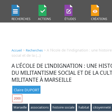
RECHERCHES
ACTIONS
ÉTUDES
CRÉATIONS
>
>
A l’école de l’indignation : une histoir
Accueil
Recherches
social et de la (…)
A L’ÉCOLE DE L’INDIGNATION : UNE HIST
DU MILITANTISME SOCIAL ET DE LA CUL
MILITANTE À MARSEILLE
Claire DUPORT
2000
Marseille
associations
histoire sociale
habitat
citoyenneté