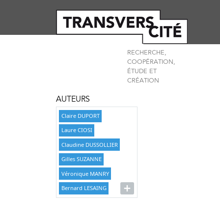
RECHERCHE,
COOPÉRATION,
ÉTUDE ET
CRÉATION
AUTEURS
Claire DUPORT
Laure CIOSI
Claudine DUSSOLLIER
Gilles SUZANNE
Véronique MANRY
Bernard LESAING