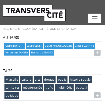
RECHERCHE, COOPÉRATION, ÉTUDE ET CRÉATION
AUTEURS
Claire DUPORT
Laure CIOSI
Claudine DUSSOLLIER
Gilles SUZANNE
Véronique MANRY
Bernard LESAING
TAGS
Marseille
culture
arts
drogue
public
histoire sociale
territoires
méditerranée
trafic
multimédia
éducatif
politique